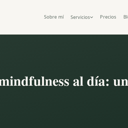
Sobre mí
Precios
B
Servicios
mindfulness al día: un