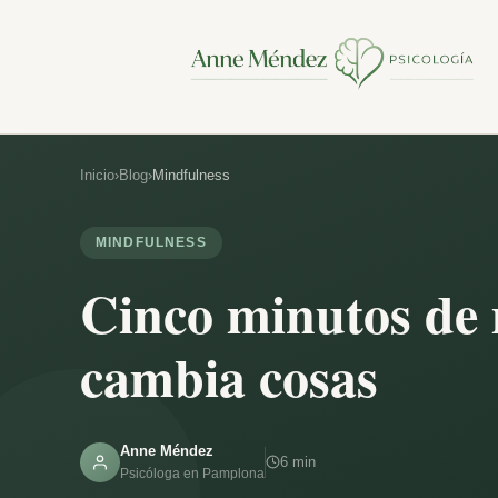
Inicio
›
Blog
›
Mindfulness
MINDFULNESS
Cinco minutos de 
cambia cosas
Anne Méndez
6 min
Psicóloga en Pamplona