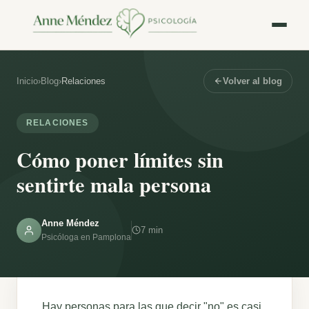
Inicio
›
Blog
›
Relaciones
Volver al blog
RELACIONES
Cómo poner límites sin
sentirte mala persona
Anne Méndez
7 min
Psicóloga en Pamplona
Hay personas para las que decir "no" es casi